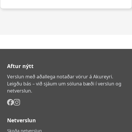
Aftur nýtt
Verslun með aðallega notaðar vörur á Akureyri.
Leigðu bás – við sjáum um söluna bæði í verslun og
netverslun.
Netverslun
Skoða netverslun