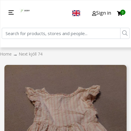
Sign in
0
→
Home
Next kjóll 74