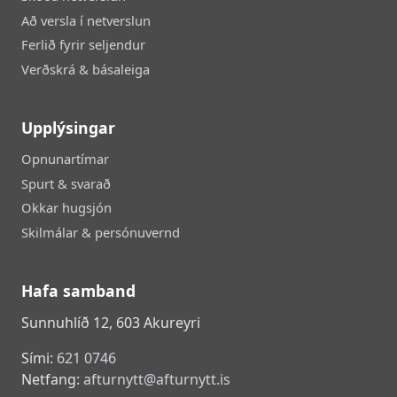
Að versla í netverslun
Ferlið fyrir seljendur
Verðskrá & básaleiga
Upplýsingar
Opnunartímar
Spurt & svarað
Okkar hugsjón
Skilmálar & persónuvernd
Hafa samband
Sunnuhlíð 12, 603 Akureyri
Sími:
621 0746
Netfang:
afturnytt@afturnytt.is