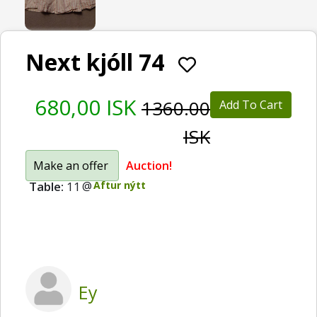
Next kjóll 74
680,00 ISK
1360.00
Add To Cart
ISK
Make an offer
Auction!
Table:
11
@
Aftur nýtt
Ey