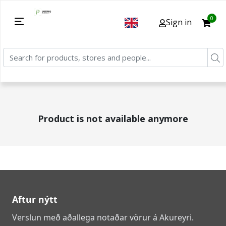
0
Sign in
Product is not available anymore
Aftur nýtt
Verslun með aðallega notaðar vörur á Akureyri.