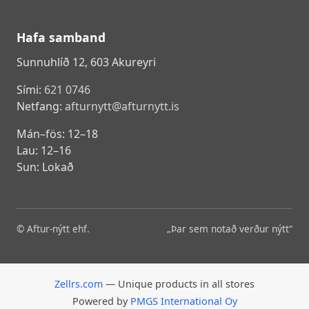
Hafa samband
Sunnuhlíð 12, 603 Akureyri
Sími:
621 0746
Netfang:
afturnytt@afturnytt.is
Mán–fös: 12–18
Lau: 12–16
Sun: Lokað
© Aftur-nýtt ehf.
„Þar sem notað verður nýtt“
Zellrs.com
— Unique products in all stores
Powered by
PMGS International Oy