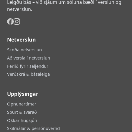
Leigðu bás – við sjáum um söluna bæði í verslun og
netverslun.
Netverslun
Skoða netverslun
Að versla í netverslun
Ferlið fyrir seljendur
Verðskrá & básaleiga
Upplýsingar
Opnunartímar
Spurt & svarað
Okkar hugsjón
Skilmálar & persónuvernd