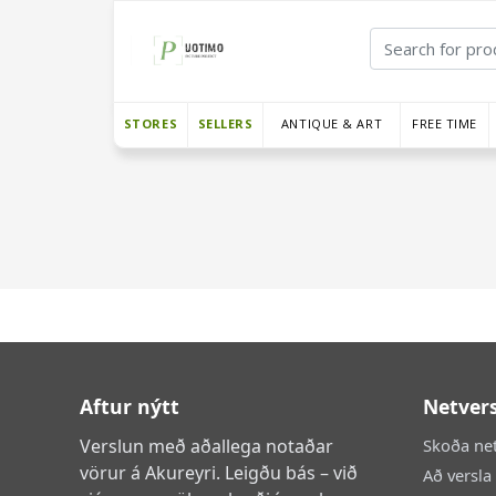
STORES
SELLERS
ANTIQUE & ART
FREE TIME
Aftur nýtt
Netver
Verslun með aðallega notaðar
Skoða ne
vörur á Akureyri. Leigðu bás – við
Að versla