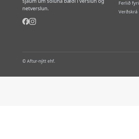
sjáum um söluna bæði í verslun og
Ferlið fyr
netverslun.
Verðskrá 
© Aftur-nýtt ehf.