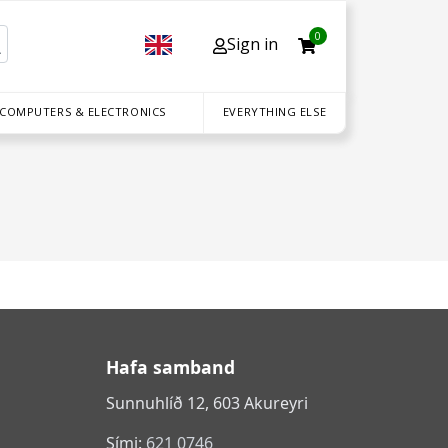
0
Sign in
 COMPUTERS & ELECTRONICS
EVERYTHING ELSE
Hafa samband
Sunnuhlíð 12, 603 Akureyri
Sími:
621 0746