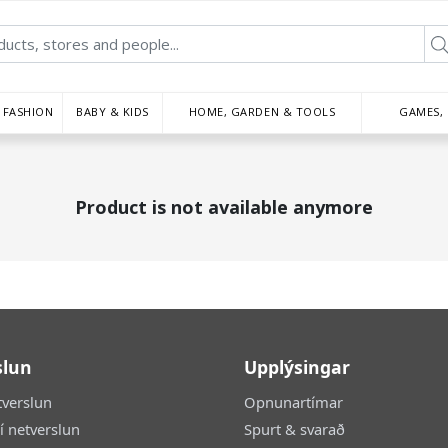
FASHION
BABY & KIDS
HOME, GARDEN & TOOLS
GAMES,
Product is not available anymore
slun
Upplýsingar
tverslun
Opnunartímar
 í netverslun
Spurt & svarað