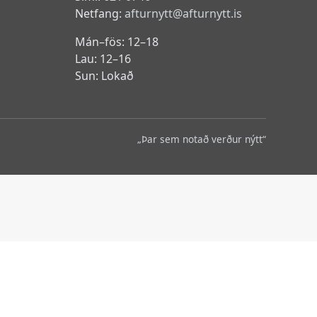
Netfang:
afturnytt@afturnytt.is
Mán–fös: 12–18
Lau: 12–16
Sun: Lokað
„Þar sem notað verður nýtt“